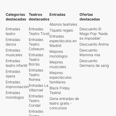
Categorías
Teatros
Entradas
Ofertas
destacadas
destacados
destacadas
Abonos teatrales
Entradas
Entradas
Descuento El
Tiquets regalo
teatro
Teatro Tívoli
Mago Pop 'Nada
Entradas
es imposible'
Entradas
Entradas
espectáculos en
danza
Teatro
Descuento Ànima
Madrid
Coliseum
Entradas
Descuento
Mejores
musicales
Entradas
Mamma mia
monólogos
Teatro
Entradas
Descuento
Mejores
Borrás
teatro infantil
Germans de sang
musicales
Entradas
Entradas
Mejores
Teatro
ópera
espectáculos
Romea
Entradas
familiares
Entradas La
improvisación
Black Friday
Villarroel
Entradas
Teatral
Entradas
monólogos
Gana entradas de
Teatro
teatro gratis -
Condal
concursos
Entradas
Teatro