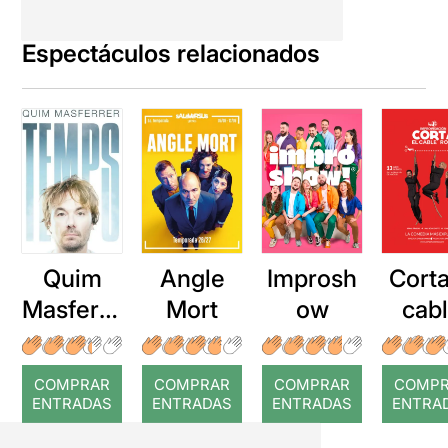
Espectáculos relacionados
Quim
Angle
Improsh
Corta
Masferre
Mort
ow
cab
r: Temps
roj
COMPRAR
COMPRAR
COMPRAR
COMP
ENTRADAS
ENTRADAS
ENTRADAS
ENTRA