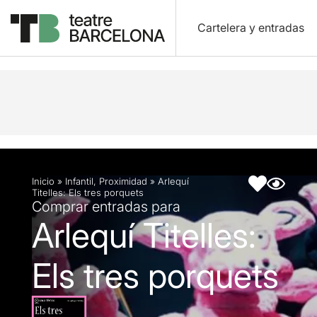
Cartelera y entradas
Descripción
Ficha artística
Fotos y vídeos
Inicio
»
Infantil
,
Proximidad
»
Arlequí
Titelles: Els tres porquets
Comprar entradas para
Arlequí Titelles:
Els tres porquets