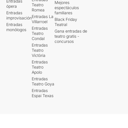
Entradas
Mejores
Teatro
ópera
espectáculos
Romea
Entradas
familiares
Entradas La
improvisación
Black Friday
Villarroel
Entradas
Teatral
Entradas
monólogos
Gana entradas de
Teatro
teatro gratis -
Condal
concursos
Entradas
Teatro
Victòria
Entradas
Teatro
Apolo
Entradas
Teatro Goya
Entradas
Espai Texas