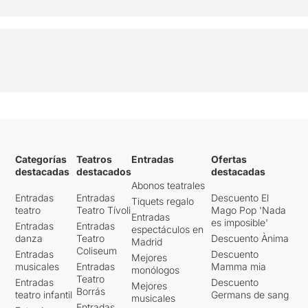
Categorías
Teatros
Entradas
Ofertas
destacadas
destacados
destacadas
Abonos teatrales
Entradas
Entradas
Descuento El
Tiquets regalo
teatro
Teatro Tívoli
Mago Pop 'Nada
Entradas
es imposible'
Entradas
Entradas
espectáculos en
danza
Teatro
Descuento Ànima
Madrid
Coliseum
Entradas
Descuento
Mejores
musicales
Entradas
Mamma mia
monólogos
Teatro
Entradas
Descuento
Mejores
Borrás
teatro infantil
Germans de sang
musicales
Entradas