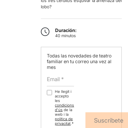
los tres cerditos esquivar la amenaza del
lobo?
Duración:
40 minutos
Todas las novedades de teatro
familiar en tu correo una vez al
mes
He llegit i
accepto
les
condicions
d'ús
de la
web i la
política de
Suscríbete
privacitat
.
*