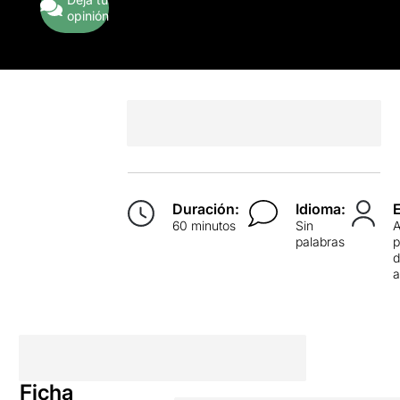
opinión
Duración:
Idioma:
60 minutos
Sin
palabras
p
d
Ficha