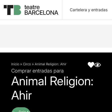
Cartelera y entradas
Descripción
Ficha artística
Inicio
»
Circo
»
Animal Religion: Ahir
Comprar entradas para
Animal Religion:
Ahir
Deja tu