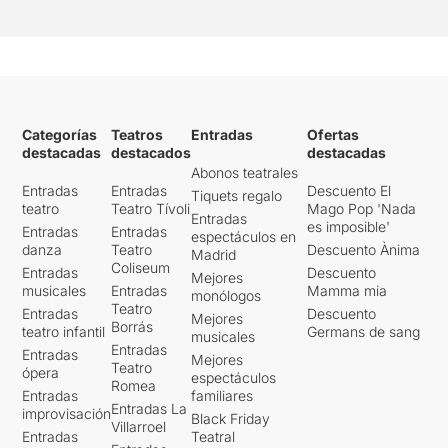
Categorías
Teatros
Entradas
Ofertas
destacadas
destacados
destacadas
Abonos teatrales
Entradas
Entradas
Descuento El
Tiquets regalo
teatro
Teatro Tívoli
Mago Pop 'Nada
Entradas
es imposible'
Entradas
Entradas
espectáculos en
danza
Teatro
Descuento Ànima
Madrid
Coliseum
Entradas
Descuento
Mejores
musicales
Entradas
Mamma mia
monólogos
Teatro
Entradas
Descuento
Mejores
Borrás
teatro infantil
Germans de sang
musicales
Entradas
Entradas
Mejores
Teatro
ópera
espectáculos
Romea
Entradas
familiares
Entradas La
improvisación
Black Friday
Villarroel
Entradas
Teatral