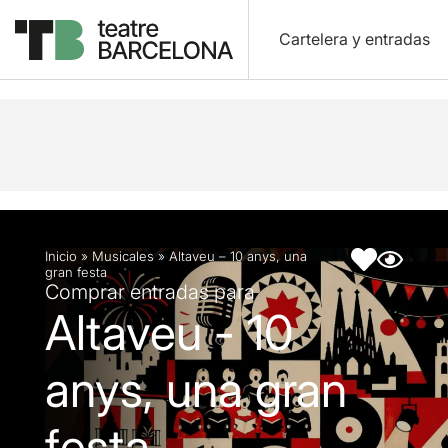
Cartelera y entradas
Descripción
Ficha artística
Inicio
»
Musicales
»
Altaveu – 10 anys, una
gran festa
Comprar entradas para
Altaveu - 10
anys, una gran
festa