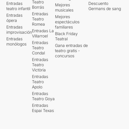
Teatro
Entradas
Descuento
Mejores
Borrás
teatro infantil
Germans de sang
musicales
Entradas
Entradas
Mejores
Teatro
ópera
espectáculos
Romea
Entradas
familiares
Entradas La
improvisación
Black Friday
Villarroel
Entradas
Teatral
Entradas
monólogos
Gana entradas de
Teatro
teatro gratis -
Condal
concursos
Entradas
Teatro
Victòria
Entradas
Teatro
Apolo
Entradas
Teatro Goya
Entradas
Espai Texas