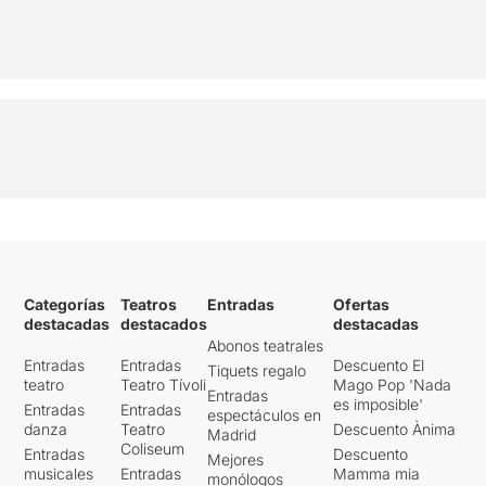
Categorías
Teatros
Entradas
Ofertas
destacadas
destacados
destacadas
Abonos teatrales
Entradas
Entradas
Descuento El
Tiquets regalo
teatro
Teatro Tívoli
Mago Pop 'Nada
Entradas
es imposible'
Entradas
Entradas
espectáculos en
danza
Teatro
Descuento Ànima
Madrid
Coliseum
Entradas
Descuento
Mejores
musicales
Entradas
Mamma mia
monólogos