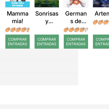
Mamma
Sonrisas
German
Arte
mia!
y
s de
lágrimas
sang
COMPRAR
COMPRAR
COMPRAR
COMP
ENTRADAS
ENTRADAS
ENTRADAS
ENTRA