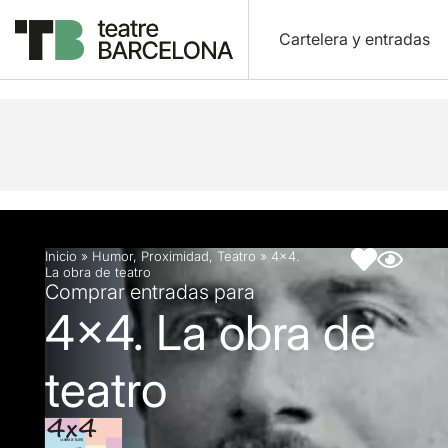
Cartelera y entradas
Descripción
Ficha artística
Inicio
»
Humor
,
Proximidad
,
Teatro
»
4×4.
La obra de teatro
Comprar entradas para
4x4. La obra de
teatro