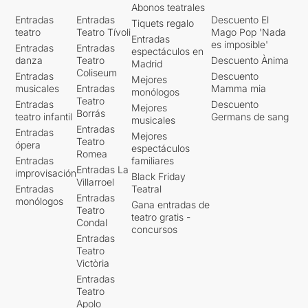
Abonos teatrales
Entradas
Entradas
Descuento El
Tiquets regalo
teatro
Teatro Tívoli
Mago Pop 'Nada
Entradas
es imposible'
Entradas
Entradas
espectáculos en
danza
Teatro
Descuento Ànima
Madrid
Coliseum
Entradas
Descuento
Mejores
musicales
Entradas
Mamma mia
monólogos
Teatro
Entradas
Descuento
Mejores
Borrás
teatro infantil
Germans de sang
musicales
Entradas
Entradas
Mejores
Teatro
ópera
espectáculos
Romea
Entradas
familiares
Entradas La
improvisación
Black Friday
Villarroel
Entradas
Teatral
Entradas
monólogos
Gana entradas de
Teatro
teatro gratis -
Condal
concursos
Entradas
Teatro
Victòria
Entradas
Teatro
Apolo