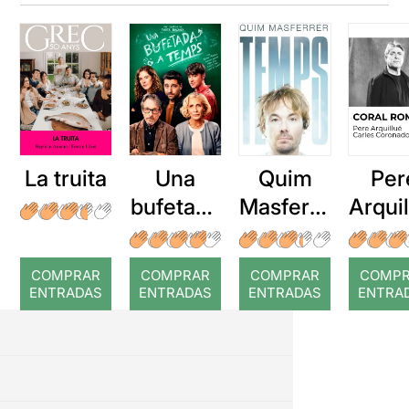
La truita
Una
Quim
Per
bufetada
Masferre
Arqui
a temps
r: Temps
: Cor
romp
COMPRAR
COMPRAR
COMPRAR
COMP
ENTRADAS
ENTRADAS
ENTRADAS
ENTRA