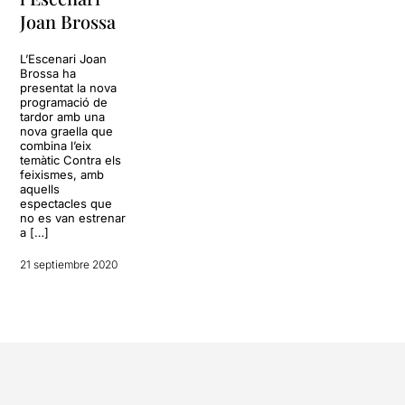
Joan Brossa
L’Escenari Joan
Brossa ha
presentat la nova
programació de
tardor amb una
nova graella que
combina l’eix
temàtic Contra els
feixismes, amb
aquells
espectacles que
no es van estrenar
a […]
21 septiembre 2020