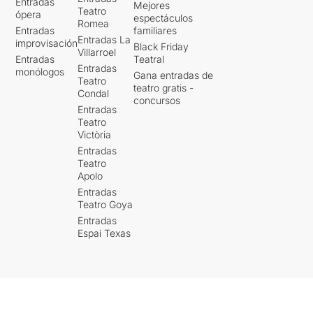
Entradas
Mejores
Teatro
ópera
espectáculos
Romea
Entradas
familiares
Entradas La
improvisación
Black Friday
Villarroel
Entradas
Teatral
Entradas
monólogos
Gana entradas de
Teatro
teatro gratis -
Condal
concursos
Entradas
Teatro
Victòria
Entradas
Teatro
Apolo
Entradas
Teatro Goya
Entradas
Espai Texas