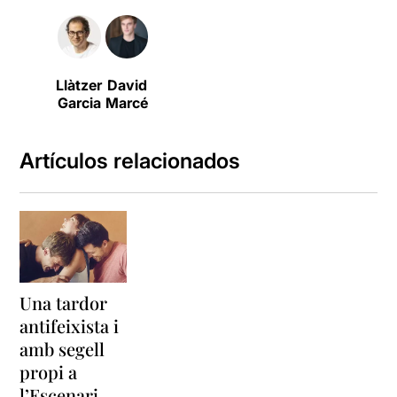
Llàtzer
David
Garcia
Marcé
Artículos relacionados
Una tardor
antifeixista i
amb segell
propi a
l’Escenari