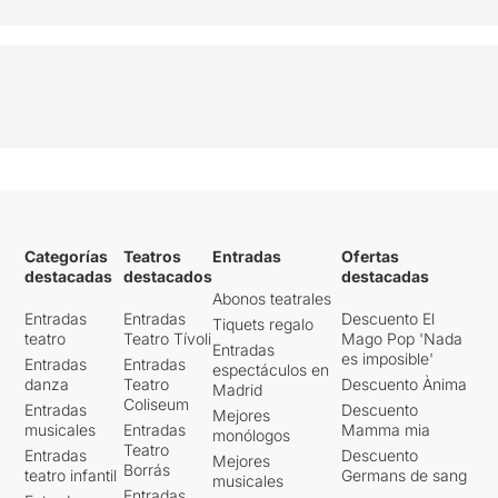
Categorías
Teatros
Entradas
Ofertas
destacadas
destacados
destacadas
Abonos teatrales
Entradas
Entradas
Descuento El
Tiquets regalo
teatro
Teatro Tívoli
Mago Pop 'Nada
Entradas
es imposible'
Entradas
Entradas
espectáculos en
danza
Teatro
Descuento Ànima
Madrid
Coliseum
Entradas
Descuento
Mejores
musicales
Entradas
Mamma mia
monólogos
Teatro
Entradas
Descuento
Mejores
Borrás
teatro infantil
Germans de sang
musicales
Entradas