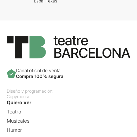
Espai Texas
Canal oficial de venta
Compra 100% segura
Diseño y programación:
Copymouse
Quiero ver
Teatro
Musicales
Humor