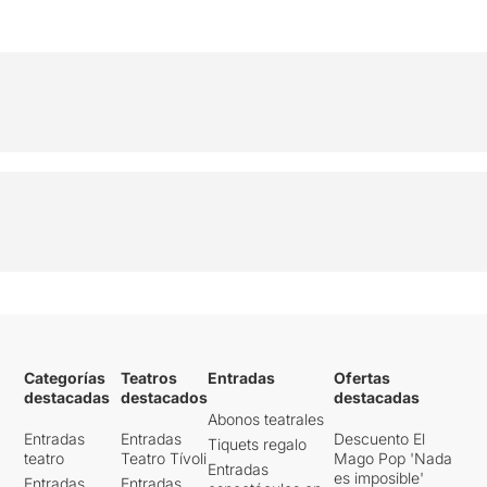
Categorías
Teatros
Entradas
Ofertas
destacadas
destacados
destacadas
Abonos teatrales
Entradas
Entradas
Descuento El
Tiquets regalo
teatro
Teatro Tívoli
Mago Pop 'Nada
Entradas
es imposible'
Entradas
Entradas