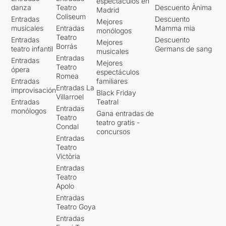
espectáculos en
danza
Teatro
Descuento Ànima
Madrid
Coliseum
Entradas
Descuento
Mejores
musicales
Entradas
Mamma mia
monólogos
Teatro
Entradas
Descuento
Mejores
Borrás
teatro infantil
Germans de sang
musicales
Entradas
Entradas
Mejores
Teatro
ópera
espectáculos
Romea
Entradas
familiares
Entradas La
improvisación
Black Friday
Villarroel
Entradas
Teatral
Entradas
monólogos
Gana entradas de
Teatro
teatro gratis -
Condal
concursos
Entradas
Teatro
Victòria
Entradas
Teatro
Apolo
Entradas
Teatro Goya
Entradas