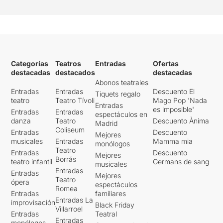
Categorías
Teatros
Entradas
Ofertas
destacadas
destacados
destacadas
Abonos teatrales
Entradas
Entradas
Descuento El
Tiquets regalo
teatro
Teatro Tívoli
Mago Pop 'Nada
Entradas
es imposible'
Entradas
Entradas
espectáculos en
danza
Teatro
Descuento Ànima
Madrid
Coliseum
Entradas
Descuento
Mejores
musicales
Entradas
Mamma mia
monólogos
Teatro
Entradas
Descuento
Mejores
Borrás
teatro infantil
Germans de sang
musicales
Entradas
Entradas
Mejores
Teatro
ópera
espectáculos
Romea
Entradas
familiares
Entradas La
improvisación
Black Friday
Villarroel
Entradas
Teatral
Entradas
monólogos