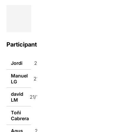
Participantes
Jordi
22/11/2018
Manuel
21/11/2018
LG
david
21/11/2018
LM
Toñi
21/11/2018
Cabrera
Agus
21/11/2018