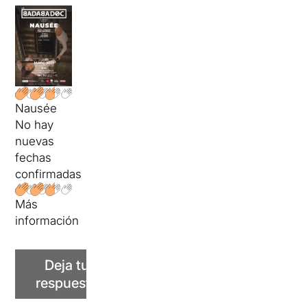
Nausée
No hay
nuevas
fechas
confirmadas
Más
información
Deja tu
respuesta