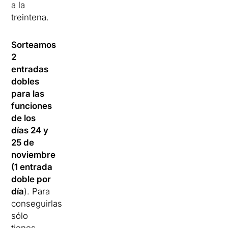
a la
treintena.
Sorteamos
2
entradas
dobles
para las
funciones
de los
días 24 y
25 de
noviembre
(1 entrada
doble por
día
). Para
conseguirlas
sólo
tienes