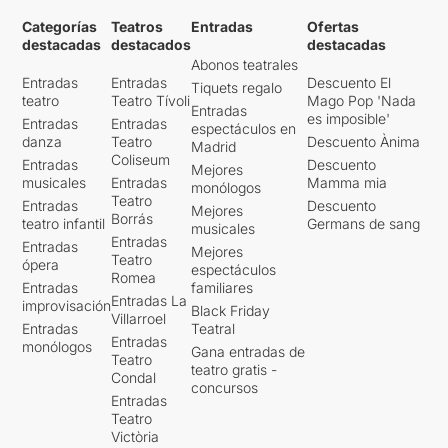
Categorías
Teatros
Entradas
Ofertas
destacadas
destacados
destacadas
Abonos teatrales
Entradas
Entradas
Descuento El
Tiquets regalo
teatro
Teatro Tívoli
Mago Pop 'Nada
Entradas
es imposible'
Entradas
Entradas
espectáculos en
danza
Teatro
Descuento Ànima
Madrid
Coliseum
Entradas
Descuento
Mejores
musicales
Entradas
Mamma mia
monólogos
Teatro
Entradas
Descuento
Mejores
Borrás
teatro infantil
Germans de sang
musicales
Entradas
Entradas
Mejores
Teatro
ópera
espectáculos
Romea
Entradas
familiares
Entradas La
improvisación
Black Friday
Villarroel
Entradas
Teatral
Entradas
monólogos
Gana entradas de
Teatro
teatro gratis -
Condal
concursos
Entradas
Teatro
Victòria