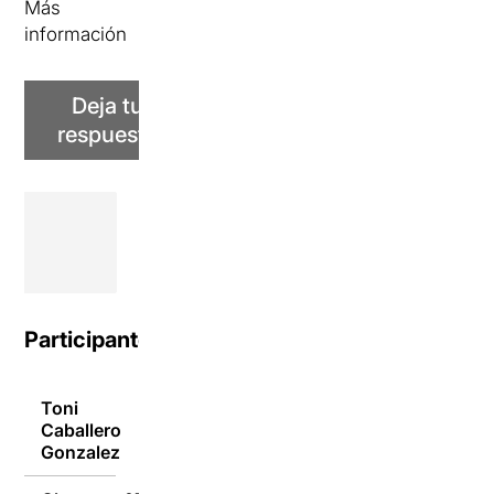
Más
información
Deja tu
respuesta
Participantes
Toni
Caballero
07/10/2020
Gonzalez