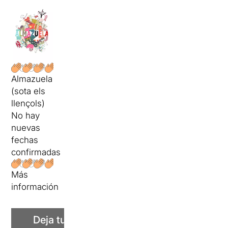
Almazuela
(sota els
llençols)
No hay
nuevas
fechas
confirmadas
Más
información
Deja tu