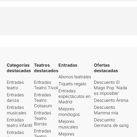
Categorías
Teatros
Entradas
Ofertas
destacadas
destacados
destacadas
Abonos teatrales
Entradas
Entradas
Descuento El
Tiquets regalo
teatro
Teatro Tívoli
Mago Pop 'Nada
Entradas
es imposible'
Entradas
Entradas
espectáculos en
danza
Teatro
Descuento Ànima
Madrid
Coliseum
Entradas
Descuento
Mejores
musicales
Entradas
Mamma mia
monólogos
Teatro
Entradas
Descuento
Mejores
Borrás
teatro infantil
Germans de sang
musicales
Entradas
Entradas
Mejores
Teatro