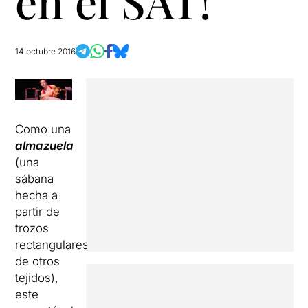
en el SAT!
14 octubre 2016
Como una
almazuela
(una
sábana
hecha a
partir de
trozos
rectangulares
de otros
tejidos),
este