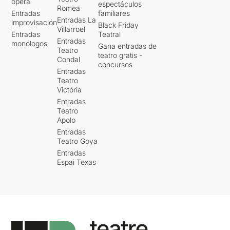
ópera
espectáculos
Romea
Entradas
familiares
Entradas La
improvisación
Black Friday
Villarroel
Entradas
Teatral
Entradas
monólogos
Gana entradas de
Teatro
teatro gratis -
Condal
concursos
Entradas
Teatro
Victòria
Entradas
Teatro
Apolo
Entradas
Teatro Goya
Entradas
Espai Texas