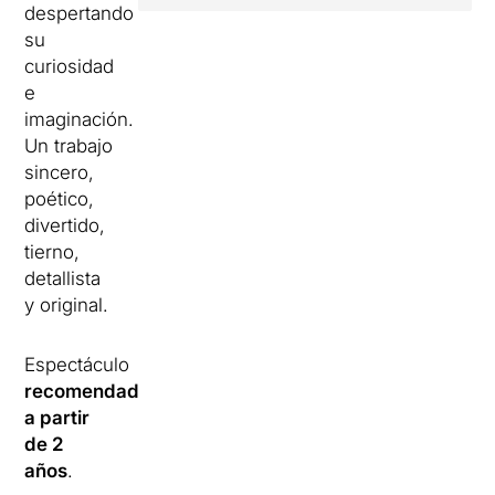
despertando
su
curiosidad
e
imaginación.
Un trabajo
sincero,
poético,
divertido,
tierno,
detallista
y original.
Espectáculo
recomendado
a partir
de 2
años
.