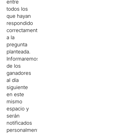
entre
todos los
que hayan
respondido
correctamente
a la
pregunta
planteada.
Informaremos
de los
ganadores
al día
siguiente
en este
mismo
espacio y
serán
notificados
personalmente