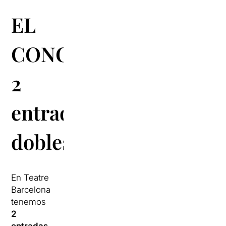
EL
CONCURSO:
2
entradas
dobles
En Teatre
Barcelona
tenemos
2