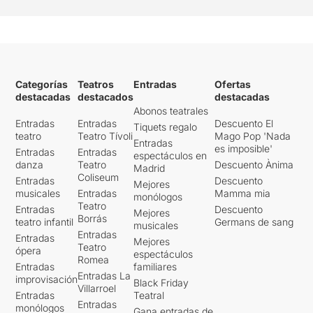
Categorías
Teatros
Entradas
Ofertas
destacadas
destacados
destacadas
Abonos teatrales
Entradas
Entradas
Descuento El
Tiquets regalo
teatro
Teatro Tívoli
Mago Pop 'Nada
Entradas
es imposible'
Entradas
Entradas
espectáculos en
danza
Teatro
Descuento Ànima
Madrid
Coliseum
Entradas
Descuento
Mejores
musicales
Entradas
Mamma mia
monólogos
Teatro
Entradas
Descuento
Mejores
Borrás
teatro infantil
Germans de sang
musicales
Entradas
Entradas
Mejores
Teatro
ópera
espectáculos
Romea
Entradas
familiares
Entradas La
improvisación
Black Friday
Villarroel
Entradas
Teatral
Entradas
monólogos
Gana entradas de