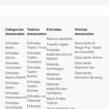
Categorías
Teatros
Entradas
Ofertas
destacadas
destacados
destacadas
Abonos teatrales
Entradas
Entradas
Descuento El
Tiquets regalo
teatro
Teatro Tívoli
Mago Pop 'Nada
Entradas
es imposible'
Entradas
Entradas
espectáculos en
danza
Teatro
Descuento Ànima
Madrid
Coliseum
Entradas
Descuento
Mejores
musicales
Entradas
Mamma mia
monólogos
Teatro
Entradas
Descuento
Mejores
Borrás
teatro infantil
Germans de sang
musicales
Entradas
Entradas
Mejores
Teatro
ópera
espectáculos
Romea
Entradas
familiares
Entradas La
improvisación
Black Friday
Villarroel
Entradas
Teatral
Entradas
monólogos
Gana entradas de