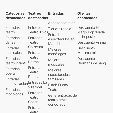
Categorías
Teatros
Entradas
Ofertas
destacadas
destacados
destacadas
Abonos teatrales
Entradas
Entradas
Descuento El
Tiquets regalo
teatro
Teatro Tívoli
Mago Pop 'Nada
Entradas
es imposible'
Entradas
Entradas
espectáculos en
danza
Teatro
Descuento Ànima
Madrid
Coliseum
Entradas
Descuento
Mejores
musicales
Entradas
Mamma mia
monólogos
Teatro
Entradas
Descuento
Mejores
Borrás
teatro infantil
Germans de sang
musicales
Entradas
Entradas
Mejores
Teatro
ópera
espectáculos
Romea
Entradas
familiares
Entradas La
improvisación
Black Friday
Villarroel
Entradas
Teatral
Entradas
monólogos
Gana entradas de
Teatro
teatro gratis -
Condal
concursos
Entradas
Teatro