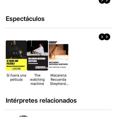
Espectáculos
Si fuera una
The
Macarena
película
watching
Recuerda
machine
Shepherd:
Cosa.
Intervenir un
cuerpo
Intérpretes relacionados