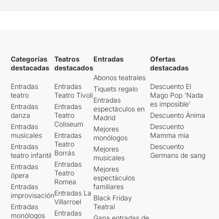
Categorías
Teatros
Entradas
Ofertas
destacadas
destacados
destacadas
Abonos teatrales
Entradas
Entradas
Descuento El
Tiquets regalo
teatro
Teatro Tívoli
Mago Pop 'Nada
Entradas
es imposible'
Entradas
Entradas
espectáculos en
danza
Teatro
Descuento Ànima
Madrid
Coliseum
Entradas
Descuento
Mejores
musicales
Entradas
Mamma mia
monólogos
Teatro
Entradas
Descuento
Mejores
Borrás
teatro infantil
Germans de sang
musicales
Entradas
Entradas
Mejores
Teatro
ópera
espectáculos
Romea
Entradas
familiares
Entradas La
improvisación
Black Friday
Villarroel
Entradas
Teatral
Entradas
monólogos
Gana entradas de