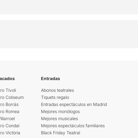
tacados
Entradas
ro Tívoli
Abonos teatrales
tro Coliseum
Tiquets regalo
ro Borrás
Entradas espectáculos en Madrid
tro Romea
Mejores monólogos
llarroel
Mejores musicales
tro Condal
Mejores espectáculos familiares
ro Victòria
Black Friday Teatral