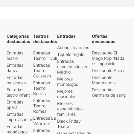
Categorías
Teatros
Entradas
Ofertas
destacadas
destacados
destacadas
Abonos teatrales
Entradas
Entradas
Descuento El
Tiquets regalo
teatro
Teatro Tívoli
Mago Pop 'Nada
Entradas
es imposible'
Entradas
Entradas
espectáculos en
danza
Teatro
Descuento Ànima
Madrid
Coliseum
Entradas
Descuento
Mejores
musicales
Entradas
Mamma mia
monólogos
Teatro
Entradas
Descuento
Mejores
Borrás
teatro infantil
Germans de sang
musicales
Entradas
Entradas
Mejores
Teatro
ópera
espectáculos
Romea
Entradas
familiares
Entradas La
improvisación
Black Friday
Villarroel
Entradas
Teatral
Entradas
monólogos
Gana entradas de