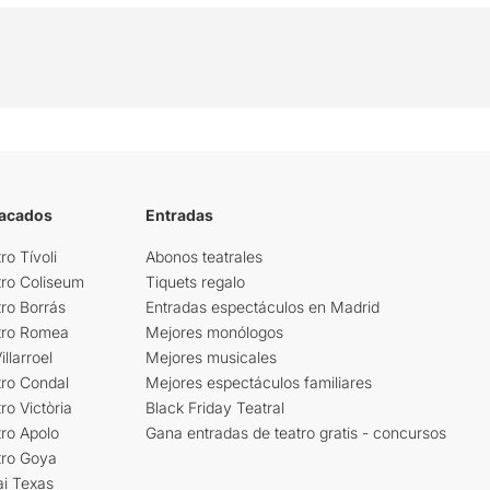
tacados
Entradas
ro Tívoli
Abonos teatrales
tro Coliseum
Tiquets regalo
ro Borrás
Entradas espectáculos en Madrid
tro Romea
Mejores monólogos
llarroel
Mejores musicales
tro Condal
Mejores espectáculos familiares
ro Victòria
Black Friday Teatral
ro Apolo
Gana entradas de teatro gratis - concursos
tro Goya
ai Texas