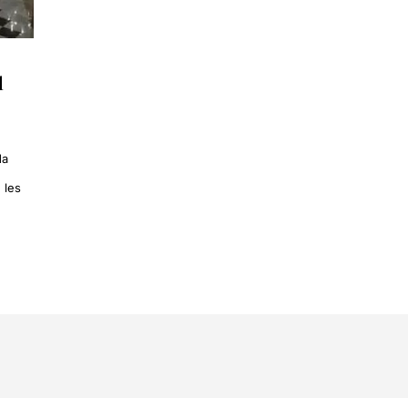
l
da
 les