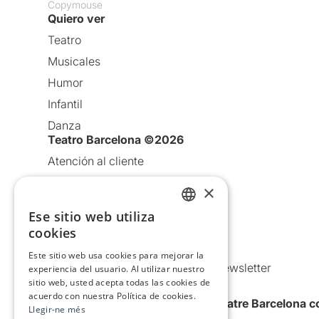
Copymouse
Quiero ver
Teatro
Musicales
Humor
Infantil
Danza
Teatro Barcelona ©2026
Atención al cliente
Aviso legal
×
Política de privacidad
Ese sitio web utiliza
CATALAN
Política de Cookies
cookies
Condiciones de uso
SPANISH
Este sitio web usa cookies para mejorar la
Comunicaciones comerciales y Newsletter
experiencia del usuario. Al utilizar nuestro
sitio web, usted acepta todas las cookies de
Anuncia’t
acuerdo con nuestra Política de cookies.
Quiero recibir la newsletter de Teatre Barcelona
Llegir-ne més