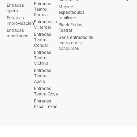
Entradas
Entradas
Mejores
Teatro
ópera
espectáculos
Romea
Entradas
familiares
Entradas La
improvisación
Black Friday
Villarroel
Entradas
Teatral
Entradas
monólogos
Gana entradas de
Teatro
teatro gratis -
Condal
concursos
Entradas
Teatro
Victòria
Entradas
Teatro
Apolo
Entradas
Teatro Goya
Entradas
Espai Texas