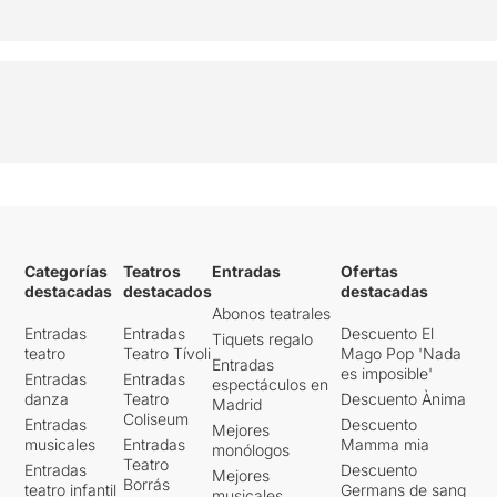
Categorías
Teatros
Entradas
Ofertas
destacadas
destacados
destacadas
Abonos teatrales
Entradas
Entradas
Descuento El
Tiquets regalo
teatro
Teatro Tívoli
Mago Pop 'Nada
Entradas
es imposible'
Entradas
Entradas
espectáculos en
danza
Teatro
Descuento Ànima
Madrid
Coliseum
Entradas
Descuento
Mejores
musicales
Entradas
Mamma mia
monólogos
Teatro
Entradas
Descuento
Mejores
Borrás
teatro infantil
Germans de sang
musicales