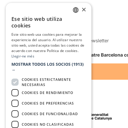
Aviso legal
×
Política de privacidad
Ese sitio web utiliza
CATALAN
Política de Cookies
cookies
SPANISH
Condiciones de uso
Este sitio web usa cookies para mejorar la
experiencia del usuario. Al utilizar nuestro
Comunicaciones comerciales y Newsletter
sitio web, usted acepta todas las cookies de
Anuncia’t
acuerdo con nuestra Política de cookies.
Quiero recibir la newsletter de Teatre Barcelona
Llegir-ne més
MOSTRAR TODOS LOS SOCIOS
(1913)
→
COOKIES ESTRICTAMENTE
NECESARIAS
COOKIES DE RENDIMIENTO
COOKIES DE PREFERENCIAS
Con el apoyo de
COOKIES DE FUNCIONALIDAD
COOKIES NO CLASIFICADAS