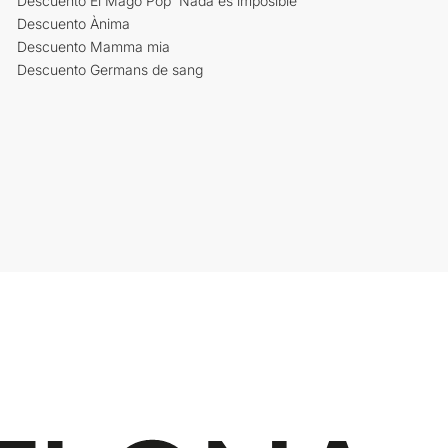
Descuento El Mago Pop 'Nada es imposible'
Descuento Ànima
Descuento Mamma mia
Descuento Germans de sang