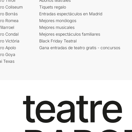
ro Tívoli
Abonos teatrales
tro Coliseum
Tiquets regalo
ro Borrás
Entradas espectáculos en Madrid
tro Romea
Mejores monólogos
llarroel
Mejores musicales
tro Condal
Mejores espectáculos familiares
ro Victòria
Black Friday Teatral
ro Apolo
Gana entradas de teatro gratis - concursos
tro Goya
ai Texas