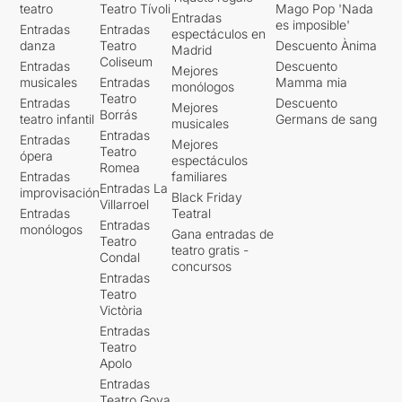
teatro
Teatro Tívoli
Mago Pop 'Nada
Entradas
es imposible'
Entradas
Entradas
espectáculos en
danza
Teatro
Descuento Ànima
Madrid
Coliseum
Entradas
Descuento
Mejores
musicales
Entradas
Mamma mia
monólogos
Teatro
Entradas
Descuento
Mejores
Borrás
teatro infantil
Germans de sang
musicales
Entradas
Entradas
Mejores
Teatro
ópera
espectáculos
Romea
Entradas
familiares
Entradas La
improvisación
Black Friday
Villarroel
Entradas
Teatral
Entradas
monólogos
Gana entradas de
Teatro
teatro gratis -
Condal
concursos
Entradas
Teatro
Victòria
Entradas
Teatro
Apolo
Entradas
Teatro Goya