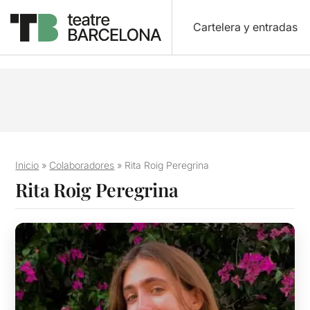
Cartelera y entradas
Inicio
»
Colaboradores
»
Rita Roig Peregrina
Rita Roig Peregrina