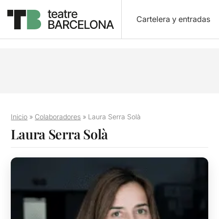
Cartelera y entradas
Inicio
»
Colaboradores
»
Laura Serra Solà
Laura Serra Solà