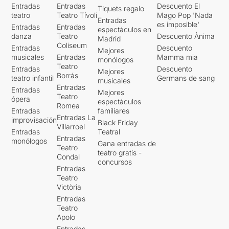
Entradas
Entradas
Descuento El
Tiquets regalo
teatro
Teatro Tívoli
Mago Pop 'Nada
Entradas
es imposible'
Entradas
Entradas
espectáculos en
danza
Teatro
Descuento Ànima
Madrid
Coliseum
Entradas
Descuento
Mejores
musicales
Entradas
Mamma mia
monólogos
Teatro
Entradas
Descuento
Mejores
Borrás
teatro infantil
Germans de sang
musicales
Entradas
Entradas
Mejores
Teatro
ópera
espectáculos
Romea
Entradas
familiares
Entradas La
improvisación
Black Friday
Villarroel
Entradas
Teatral
Entradas
monólogos
Gana entradas de
Teatro
teatro gratis -
Condal
concursos
Entradas
Teatro
Victòria
Entradas
Teatro
Apolo
Entradas