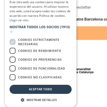
Condiciones de uso
Este sitio web usa cookies para mejorar la
experiencia del usuario. Al utilizar nuestro
Comunicaciones comerciales y Newsletter
sitio web, usted acepta todas las cookies de
Anuncia’t
acuerdo con nuestra Política de cookies.
Quiero recibir la newsletter de Teatre Barcelona
Llegir-ne més
MOSTRAR TODOS LOS SOCIOS
(1913)
→
COOKIES ESTRICTAMENTE
NECESARIAS
COOKIES DE RENDIMIENTO
COOKIES DE PREFERENCIAS
Con el apoyo de
COOKIES DE FUNCIONALIDAD
COOKIES NO CLASIFICADAS
Medio de comunicación asociado a
ACEPTAR TODO
MOSTRAR DETALLES