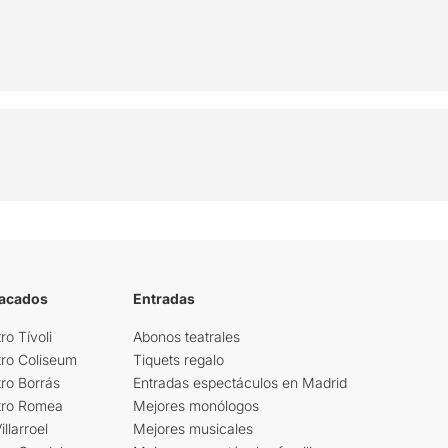
tacados
Entradas
ro Tívoli
Abonos teatrales
tro Coliseum
Tiquets regalo
ro Borrás
Entradas espectáculos en Madrid
tro Romea
Mejores monólogos
llarroel
Mejores musicales