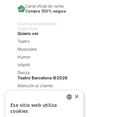
Canal oficial de venta
Compra 100% segura
Diseño y programación:
Copymouse
Quiero ver
Teatro
Musicales
Humor
Infantil
Danza
Teatro Barcelona ©2026
Atención al cliente
Aviso legal
×
Política de privacidad
Ese sitio web utiliza
CATALAN
Política de Cookies
cookies
SPANISH