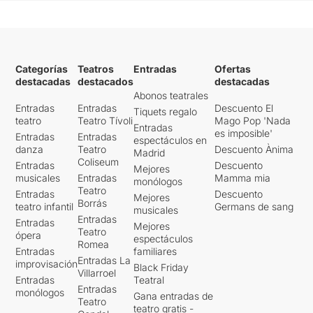
Categorías
Teatros
Entradas
Ofertas
destacadas
destacados
destacadas
Abonos teatrales
Entradas
Entradas
Descuento El
Tiquets regalo
teatro
Teatro Tívoli
Mago Pop 'Nada
Entradas
es imposible'
Entradas
Entradas
espectáculos en
danza
Teatro
Descuento Ànima
Madrid
Coliseum
Entradas
Descuento
Mejores
musicales
Entradas
Mamma mia
monólogos
Teatro
Entradas
Descuento
Mejores
Borrás
teatro infantil
Germans de sang
musicales
Entradas
Entradas
Mejores
Teatro
ópera
espectáculos
Romea
Entradas
familiares
Entradas La
improvisación
Black Friday
Villarroel
Entradas
Teatral
Entradas
monólogos
Gana entradas de
Teatro
teatro gratis -