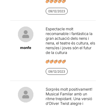
infantil com adult, des del
primer instant i el convida a
09/12/2023
experimentar diverses
emocions al llarg de l'obra.
La intensitat amb la qual es
desenvolupa la trama, amb
Espectacle molt
molt de ritme i la vivacitat
recomanable i fantàstica la
dels intèrprets, permet que
gran actuació dels nens i
l'interès no decaigui en cap
nena, el teatre és cultura, els
moment.
monfe
nens/es i joves són el futur
de la cultura
Set escenes, vint temes
musicals, una posada en
escena innovadora en
què els decorats
09/12/2023
són substituïts per imatges
en 3D, creades per
Jordi
Lladó
i que donen molt
realisme a la història, una
Sorprès molt positivament!
escenografia ambientada en
Musical Familar amb un
el Londres de principis del
ritme trepidant. Una versió
segle XX, un vestuari
d’Oliver Twist alegre i