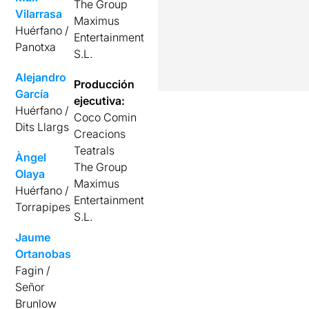
The Group
Vilarrasa
Maximus
Huérfano /
Entertainment
Panotxa
S.L.
Alejandro
Producción
García
ejecutiva:
Huérfano /
Coco Comin
Dits Llargs
Creacions
Teatrals
Àngel
The Group
Olaya
Maximus
Huérfano /
Entertainment
Torrapipes
S.L.
Jaume
Ortanobas
Fagin /
Señor
Brunlow