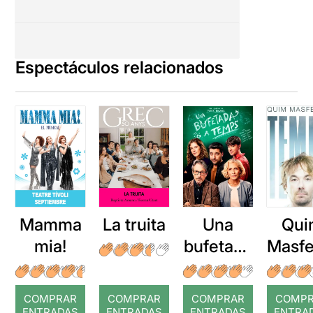
Espectáculos relacionados
Mamma
La truita
Una
Qui
mia!
bufetada
Masfe
a temps
r: Te
COMPRAR
COMPRAR
COMPRAR
COMP
ENTRADAS
ENTRADAS
ENTRADAS
ENTRA