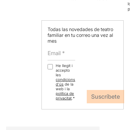
l
p
Todas las novedades de teatro
familiar en tu correo una vez al
mes
He llegit i
accepto
les
condicions
d'ús
de la
web i la
política de
privacitat
.
*