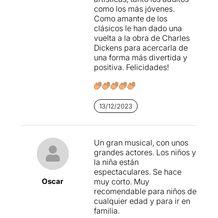
Eugènia
Mur
(noia del
como los más jóvenes.
quadre, mestressa,
Como amante de los
secretaria...),
Judith
clásicos le han dado una
Altamiras
(Sor Bumble,
vuelta a la obra de Charles
serventa, mercadera...) i
Dickens para acercarla de
Laia Bardella
(swing noies).
una forma más divertida y
Haig de dir que tots ells fan
positiva. Felicidades!
una feina espectacular,
canten, ballen (ballet, jazz,
claqué) i fan acrobàcies...
Són actors molt complets.
13/12/2023
Estan molt complementats i
sincronitzats. Brutal!
L'obra narra la història
Un gran musical, con unos
d'Oliver, un nen orfe que és
grandes actores. Los niños y
expulsat de l'hospici i
la niña están
recorre un llarg camí per
espectaculares. Se hace
Oscar
arribar a Londres a la
muy corto. Muy
recerca d'una vida millor.
recomendable para niños de
cualquier edad y para ir en
En aquesta nova versió
familia.