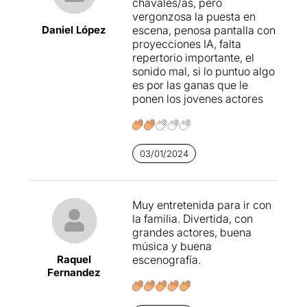
chavales/as, pero
ja havia fet
Oliver
Twist
vergonzosa la puesta en
l'any 2000, ha explicat a EFE
Daniel López
escena, penosa pantalla con
que la idea d'
Oliver
Twist-
proyecciones IA, falta
Christmas
Story
va ser un
repertorio importante, el
encàrrec del director de la
sonido mal, si lo puntuo algo
Cúpula.
es por las ganas que le
ponen los jovenes actores
Es tracta d'una nova
producció en català, amb
onze actors sobre l'escenari
(sis nens i cinc adults), que
03/01/2024
recreen una història
immortal a través d'un
captivador espectacle amb
inoblidables temes cantats
Muy entretenida para ir con
en directe.
la familia. Divertida, con
grandes actores, buena
Tret de
Luka
Gordillo,
el nen
música y buena
que dona vida a
Oliver,
i
Raquel
escenografía.
algun altre actor, molts d'ells
Fernandez
ja havien format part del
musical
Billy
Elliot: