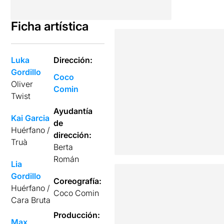
Ficha artística
Luka
Dirección:
Gordillo
Coco
Oliver
Comin
Twist
Ayudantía
Kai Garcia
de
Huérfano /
dirección:
Truà
Berta
Román
Lia
Gordillo
Coreografía:
Huérfano /
Coco Comin
Cara Bruta
Producción:
Max