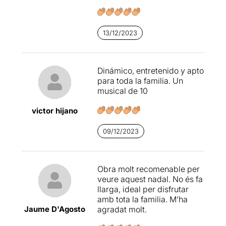
teatral del clàssic de
Dickens,
també es posen en
evidència els mals socials
de l'època, com la
13/12/2023
diferència de classes a
l'Anglaterra victoriana, el
treball infantil, la utilització
Dinámico, entretenido y apto
dels nens per cometre
para toda la familia. Un
delictes i un sistema judicial
musical de 10
sever.
victor hijano
El tractament d'aquesta
adaptació, però, està
09/12/2023
carregat de gran
dosi d'humor, amb constants
moments de diversió i
positivisme, i uns
Obra molt recomenable per
personatges afectuosos que
veure aquest nadal. No és fa
es mostren disposats a
llarga, ideal per disfrutar
ajudar al protagonista.
amb tota la familia. M’ha
Jaume D'Agosto
agradat molt.
La història d'Oliver Twist
atrapa l'espectador, tant