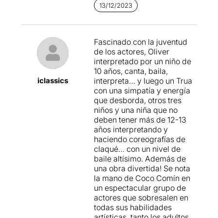
Max
Vilarrasa
(Panotxa),
Án
13/12/2023
gel
Olaya
(Torraopipes),
Lia
Gordillo
(Cara Bruta)
i
Alejandro
García
(Dits
Llargs).
Fascinado con la juventud
Entre els intèrprets adults,
de los actores, Oliver
destaca
Jaume
Ortanobas
interpretado por un niño de
(Fagín i Señor Brunlow),
10 años, canta, baila,
actor de musicals com
La
iclassics
interpreta… y luego un Trua
Bella
y
la
Bestia,
El
Mikado,
con una simpatía y energía
Shrek,
el
Musical,
que desborda, otros tres
La
Vuelta al Mundo de
niños y una niña que no
Willy Fog, el Musical,
o
deben tener más de 12-13
Scooby Doo! Life Musical
años interpretando y
Misterys
, a mésde formar
haciendo coreografías de
part de la companyia
claqué… con un nivel de
clònica de
Tricicle.
baile altísimo. Además de
Completant el
una obra divertida! Se nota
repartiment
Kai
Garcia
la mano de Coco Comín en
(Truà),
Álex
Herrador
(vigila
un espectacular grupo de
nt, jutge, titellaire...),
actores que sobresalen en
Tatiana
Janoher
(mestressa
todas sus habilidades
, mercadera, serventa...),
artísticas, tanto los adultos