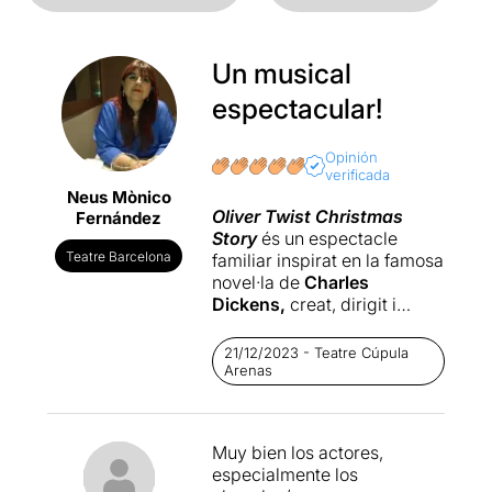
Un musical
espectacular!
Opinión
verificada
Neus Mònico
Oliver
Twist Christmas
Fernández
Story
és un espectacle
Teatre Barcelona
familiar inspirat en la famosa
novel·la de
Charles
Dickens,
creat, dirigit i
coreografiat per
Coco
Comin,
i que podeu veure al
21/12/2023 - Teatre Cúpula
Teatre
Arenas
Cúpula
Arenas
Barcelona
del 6 de desembre al 7 de
gener.
Muy bien los actores,
especialmente los
Coco Comín,
que