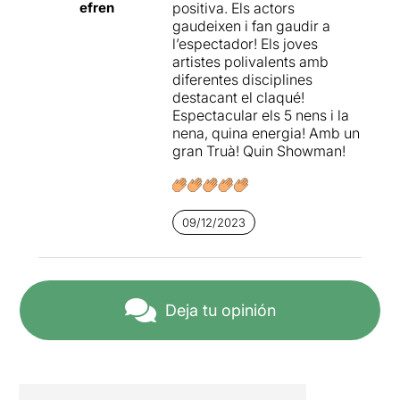
efren
d'
positiva. Els actors
Anna Ramon
en el que no
hi falta detall, amb moltes
gaudeixen i fan gaudir a
peces adaptades i recosides
l’espectador! Els joves
de l
artistes polivalents amb
'Oliver Twist
que es va
poder veure l'any 2000.
diferentes disciplines
destacant el claqué!
Penso que és un espectacle
Espectacular els 5 nens i la
que no us heu de perdre.
nena, quina energia! Amb un
Realment és meravellós. A
gran Truà! Quin Showman!
mi em va encantar!
09/12/2023
Deja tu opinión