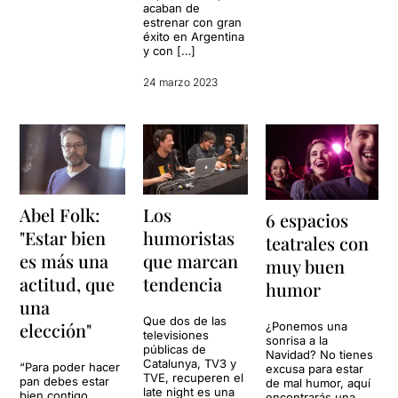
acaban de
estrenar con gran
éxito en Argentina
y con […]
24 marzo 2023
Abel Folk:
Los
6 espacios
"Estar bien
humoristas
teatrales con
es más una
que marcan
muy buen
actitud, que
tendencia
humor
una
Que dos de las
elección"
¿Ponemos una
televisiones
sonrisa a la
públicas de
Navidad? No tienes
Catalunya, TV3 y
“Para poder hacer
excusa para estar
TVE, recuperen el
pan debes estar
de mal humor, aquí
late night es una
bien contigo
encontrarás una