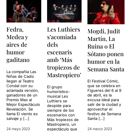
Fedra,
Les Luthiers
Mogdi, Judit
Medea y
s’acomiada
Martín, La
aires de
dels
Ruina o El
humor
escenaris
Sótano ponen
gaditano
amb ‘Más
humor en la
tropiezos de
Semana Santa
La compañía Las
Mastropiero’
Niñas de Cadiz
El Festival Cómic,
llegan al Teatro
que se celebra en
Condal con su
El grupo
Figueres del 6 al 9
aclamada versión,
humorístico-
de abril, es la
ganadores de un
musical Les
excusa ideal para
Premio Max al
Luthiers se
salir de la ciudad y
Mejor Espectáculo
despide para
aprovechar el
Revelación. Se
siempre de los
festivo de Semana
llama El viento es
escenarios con
Santa […]
salvaje y […]
Más tropiezos de
Mastropiero, un
24 marzo 2023
24 mayo 2023
espectáculo que