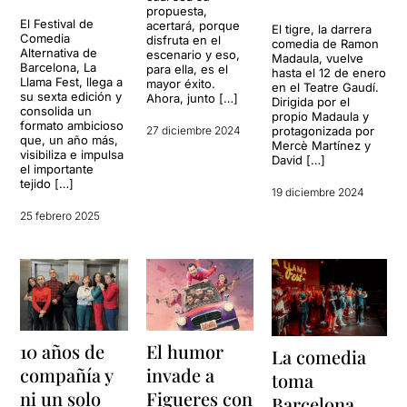
propuesta,
El Festival de
acertará, porque
El tigre, la darrera
Comedia
disfruta en el
comedia de Ramon
Alternativa de
escenario y eso,
Madaula, vuelve
Barcelona, ​​La
para ella, es el
hasta el 12 de enero
Llama Fest, llega a
mayor éxito.
en el Teatre Gaudí.
su sexta edición y
Ahora, junto […]
Dirigida por el
consolida un
propio Madaula y
formato ambicioso
protagonizada por
27 diciembre 2024
que, un año más,
Mercè Martínez y
visibiliza e impulsa
David […]
el importante
tejido […]
19 diciembre 2024
25 febrero 2025
10 años de
El humor
La comedia
compañía y
invade a
toma
ni un solo
Figueres con
Barcelona,