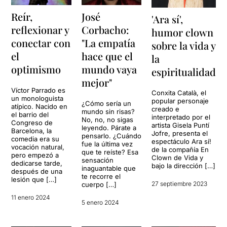
Reír,
José
'Ara sí',
reflexionar y
Corbacho:
humor clown
conectar con
"La empatía
sobre la vida y
el
hace que el
la
optimismo
mundo vaya
espiritualidad
mejor"
Víctor Parrado es
Conxita Català, el
un monologuista
popular personaje
¿Cómo sería un
atípico. Nacido en
creado e
mundo sin risas?
el barrio del
interpretado por el
No, no, no sigas
Congreso de
artista Gisela Puntí
leyendo. Párate a
Barcelona, la
Jofre, presenta el
pensarlo. ¿Cuándo
comedia era su
espectáculo Ara sí!
fue la última vez
vocación natural,
de la compañía En
que te reíste? Esa
pero empezó a
Clown de Vida y
sensación
dedicarse tarde,
bajo la dirección […]
inaguantable que
después de una
te recorre el
lesión que […]
27 septiembre 2023
cuerpo […]
11 enero 2024
5 enero 2024