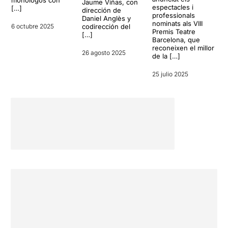
monólogos con
Jaume Viñas, con
espectacles i
[…]
dirección de
professionals
Daniel Anglès y
nominats als VIII
6 octubre 2025
codirección del
Premis Teatre
[…]
Barcelona, que
reconeixen el millor
26 agosto 2025
de la […]
25 julio 2025