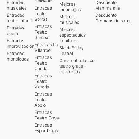
Coliseum
Entradas
Descuento
Mejores
musicales
Entradas
Mamma mia
monólogos
Teatro
Entradas
Descuento
Mejores
Borrás
teatro infantil
Germans de sang
musicales
Entradas
Entradas
Mejores
Teatro
ópera
espectáculos
Romea
Entradas
familiares
Entradas La
improvisación
Black Friday
Villarroel
Entradas
Teatral
Entradas
monólogos
Gana entradas de
Teatro
teatro gratis -
Condal
concursos
Entradas
Teatro
Victòria
Entradas
Teatro
Apolo
Entradas
Teatro Goya
Entradas
Espai Texas