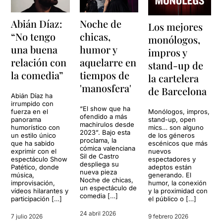
Abián Díaz:
Noche de
Los mejores
“No tengo
chicas,
monólogos,
una buena
humor y
impros y
relación con
aquelarre en
stand-up de
la comedia”
tiempos de
la cartelera
'manosfera'
de Barcelona
Abián Díaz ha
irrumpido con
“El show que ha
Monólogos, impros,
fuerza en el
ofendido a más
stand-up, open
panorama
machirulos desde
mics… son alguno
humorístico con
2023”. Bajo esta
de los géneros
un estilo único
proclama, la
escénicos que más
que ha sabido
cómica valenciana
nuevos
exprimir con el
Sil de Castro
espectadores y
espectáculo Show
despliega su
adeptos están
Patético, donde
nueva pieza
generando. El
música,
Noche de chicas,
humor, la conexión
improvisación,
un espectáculo de
y la proximidad con
vídeos hilarantes y
comedia […]
el público o […]
participación […]
24 abril 2026
9 febrero 2026
7 julio 2026