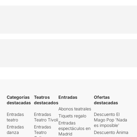
Categorías
Teatros
Entradas
Ofertas
destacadas
destacados
destacadas
Abonos teatrales
Entradas
Entradas
Descuento El
Tiquets regalo
teatro
Teatro Tívoli
Mago Pop 'Nada
Entradas
es imposible'
Entradas
Entradas
espectáculos en
danza
Teatro
Descuento Ànima
Madrid