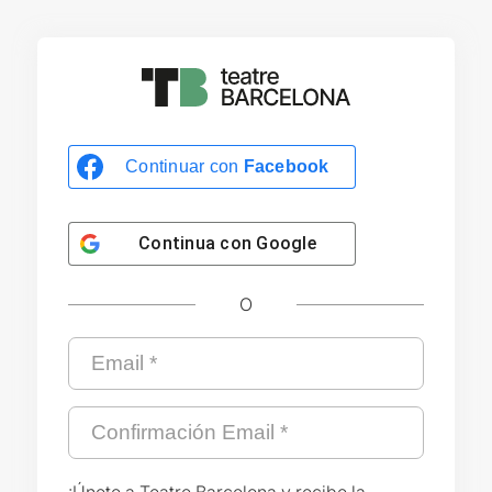
Continuar con
Facebook
Continua con
Google
O