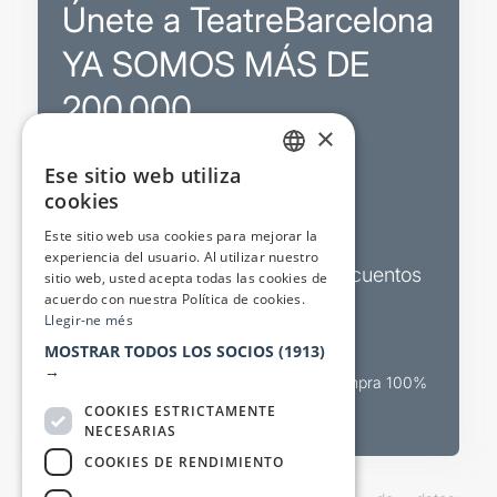
Únete a TeatreBarcelona
YA SOMOS MÁS DE
200.000
×
Ese sitio web utiliza
Promociones
CATALAN
cookies
SPANISH
Sorteos exclusivos
Este sitio web usa cookies para mejorar la
experiencia del usuario. Al utilizar nuestro
Boletines de actualidad y descuentos
sitio web, usted acepta todas las cookies de
acuerdo con nuestra Política de cookies.
Valora espectáculos
Llegir-ne més
MOSTRAR TODOS LOS SOCIOS
(1913)
→
Canal oficial de venta teatral Compra 100%
segura
COOKIES ESTRICTAMENTE
NECESARIAS
COOKIES DE RENDIMIENTO