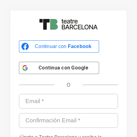
Continuar con
Facebook
Continua con
Google
O