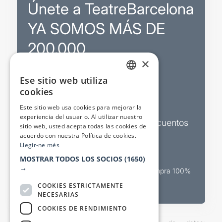
Únete a TeatreBarcelona
YA SOMOS MÁS DE
200.000
×
Ese sitio web utiliza
Promociones
CATALAN
cookies
SPANISH
Sorteos exclusivos
Este sitio web usa cookies para mejorar la
experiencia del usuario. Al utilizar nuestro
Boletines de actualidad y descuentos
sitio web, usted acepta todas las cookies de
acuerdo con nuestra Política de cookies.
Valora espectáculos
Llegir-ne més
MOSTRAR TODOS LOS SOCIOS
(1650)
→
Canal oficial de venta teatral Compra 100%
segura
COOKIES ESTRICTAMENTE
NECESARIAS
COOKIES DE RENDIMIENTO