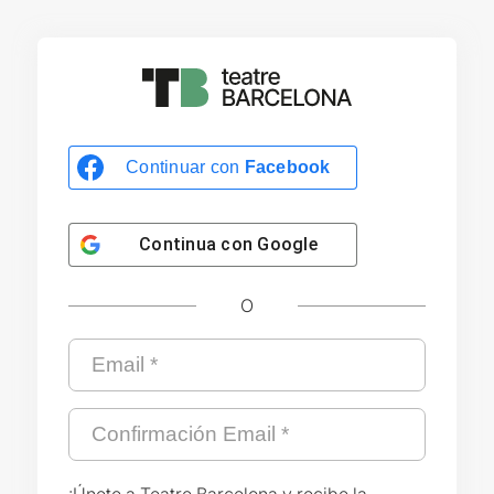
Continuar con
Facebook
Continua con
Google
O