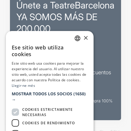
Únete a TeatreBarcelona
YA SOMOS MÁS DE
200.000
×
Ese sitio web utiliza
Promociones
CATALAN
cookies
SPANISH
Sorteos exclusivos
Este sitio web usa cookies para mejorar la
experiencia del usuario. Al utilizar nuestro
Boletines de actualidad y descuentos
sitio web, usted acepta todas las cookies de
acuerdo con nuestra Política de cookies.
Valora espectáculos
Llegir-ne més
MOSTRAR TODOS LOS SOCIOS
(1650)
→
Canal oficial de venta teatral Compra 100%
segura
COOKIES ESTRICTAMENTE
NECESARIAS
COOKIES DE RENDIMIENTO