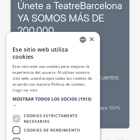
Únete a TeatreBarcelona
YA SOMOS MÁS DE
200.000
×
Ese sitio web utiliza
Promociones
CATALAN
cookies
SPANISH
Sorteos exclusivos
Este sitio web usa cookies para mejorar la
experiencia del usuario. Al utilizar nuestro
Boletines de actualidad y descuentos
sitio web, usted acepta todas las cookies de
acuerdo con nuestra Política de cookies.
Valora espectáculos
Llegir-ne més
MOSTRAR TODOS LOS SOCIOS
(1913)
→
Canal oficial de venta teatral Compra 100%
segura
COOKIES ESTRICTAMENTE
NECESARIAS
COOKIES DE RENDIMIENTO