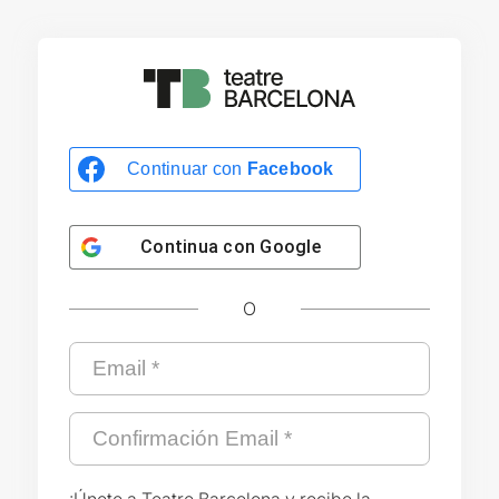
Continuar con
Facebook
Continua con
Google
O