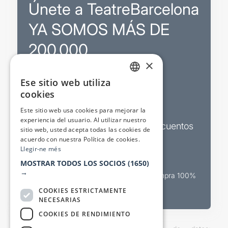
Únete a TeatreBarcelona
YA SOMOS MÁS DE
200.000
×
Ese sitio web utiliza
Promociones
CATALAN
cookies
SPANISH
Sorteos exclusivos
Este sitio web usa cookies para mejorar la
experiencia del usuario. Al utilizar nuestro
Boletines de actualidad y descuentos
sitio web, usted acepta todas las cookies de
acuerdo con nuestra Política de cookies.
Valora espectáculos
Llegir-ne més
MOSTRAR TODOS LOS SOCIOS
(1650)
→
Canal oficial de venta teatral Compra 100%
segura
COOKIES ESTRICTAMENTE
NECESARIAS
COOKIES DE RENDIMIENTO