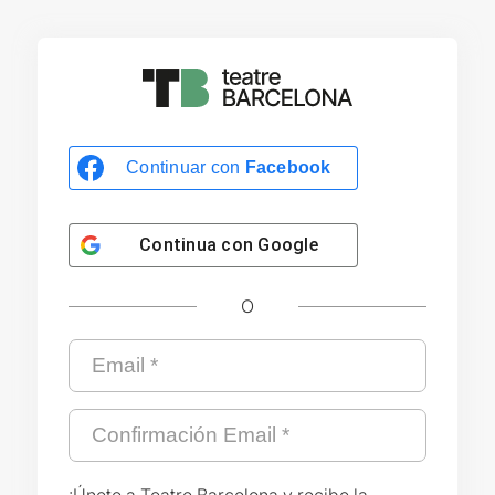
Continuar con
Facebook
Continua con
Google
O