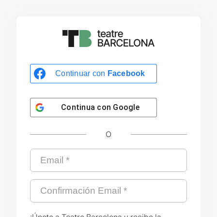
Continuar con
Facebook
Continua con
Google
O