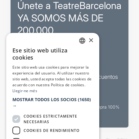
Únete a TeatreBarcelona
YA SOMOS MÁS DE
200.000
×
Ese sitio web utiliza
Promociones
CATALAN
cookies
SPANISH
Sorteos exclusivos
Este sitio web usa cookies para mejorar la
experiencia del usuario. Al utilizar nuestro
Boletines de actualidad y descuentos
sitio web, usted acepta todas las cookies de
acuerdo con nuestra Política de cookies.
Valora espectáculos
Llegir-ne més
MOSTRAR TODOS LOS SOCIOS
(1650)
→
Canal oficial de venta teatral Compra 100%
segura
COOKIES ESTRICTAMENTE
NECESARIAS
COOKIES DE RENDIMIENTO