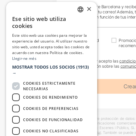
×
¡Únete a Teatre Barcelona y recib
exclusivas en tu correo! Además, 
específicos en función de tus inte
Ese sitio web utiliza
CATALAN
cookies
SPANISH
Este sitio web usa cookies para mejorar la
Actualidad
Promoci
experiencia del usuario. Al utilizar nuestro
recomen
sitio web, usted acepta todas las cookies de
acuerdo con nuestra Política de cookies.
Llegir-ne més
He leído y acepto las
condicio
información sobre las
comunic
MOSTRAR TODOS LOS SOCIOS
(1913)
→
COOKIES ESTRICTAMENTE
NECESARIAS
COOKIES DE RENDIMIENTO
COOKIES DE PREFERENCIAS
Información básica sobre protección de datos: 
COOKIES DE FUNCIONALIDAD
usuarios y remitir comunicaciones comerciale
interesado. Destinatarios: Escenes i Públics, S
COOKIES NO CLASIFICADAS
en la
información adicional
. También se puede i