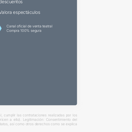
descuentos
Valora espectáculos
Canal oficial de venta teatral
Compra 100% segura
, cumplir las contrataciones realizadas por los
cen a ello). Legitimación: Consentimiento del
s datos, así como otros derechos como se explica