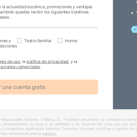
e la actualidad escénica, promociones y ventajas
también puedes recibir los siguientes boletines
reses:
ones y
Teatro familiar
Humor
daciones
nes de uso
, la
política de privacidad
, y la
aciones comerciales
.
Responsable: Escenes i Públics, SL. Finalidad: desarrollar su actividad comercial
s personalizadas en base a un perfilado a los usuarios (en caso que nos autori
L y proveedores legitimados externos. Derechos: Acceder, rectificar y suprimir lo
nstar reclamación ante la
agpd.es
.