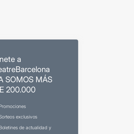
nete a
eatreBarcelona
A SOMOS MÁS
E 200.000
Promociones
Sorteos exclusivos
Boletines de actualidad y