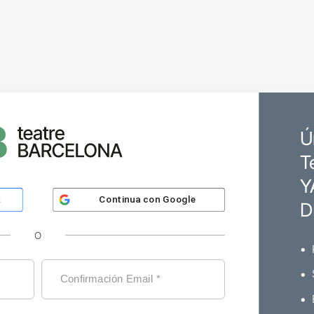
Ú
T
Y
Continua con
Google
k
D
O