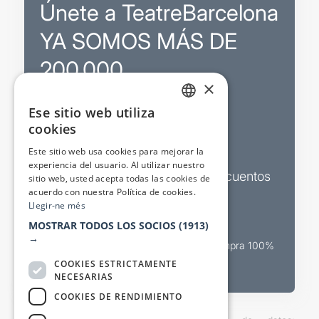
Únete a TeatreBarcelona
YA SOMOS MÁS DE
200.000
×
Ese sitio web utiliza
Promociones
CATALAN
cookies
SPANISH
Sorteos exclusivos
Este sitio web usa cookies para mejorar la
experiencia del usuario. Al utilizar nuestro
Boletines de actualidad y descuentos
sitio web, usted acepta todas las cookies de
acuerdo con nuestra Política de cookies.
Valora espectáculos
Llegir-ne més
MOSTRAR TODOS LOS SOCIOS
(1913)
→
Canal oficial de venta teatral Compra 100%
segura
COOKIES ESTRICTAMENTE
NECESARIAS
COOKIES DE RENDIMIENTO