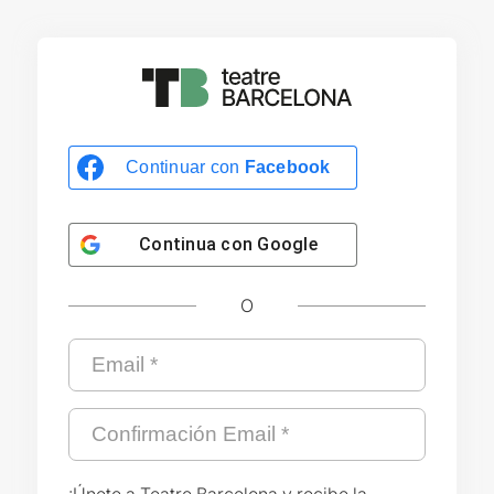
Continuar con
Facebook
Continua con
Google
O