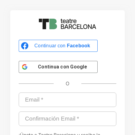
Continuar con
Facebook
Continua con
Google
O