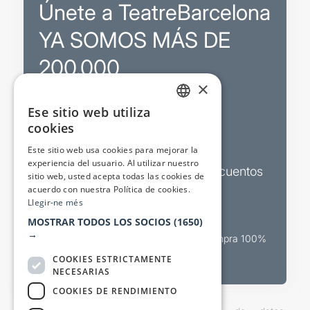
Únete a TeatreBarcelona
YA SOMOS MÁS DE
200.000
×
Ese sitio web utiliza
Promociones
CATALAN
cookies
SPANISH
Sorteos exclusivos
Este sitio web usa cookies para mejorar la
experiencia del usuario. Al utilizar nuestro
Boletines de actualidad y descuentos
sitio web, usted acepta todas las cookies de
acuerdo con nuestra Política de cookies.
Valora espectáculos
Llegir-ne més
MOSTRAR TODOS LOS SOCIOS
(1650)
→
Canal oficial de venta teatral Compra 100%
segura
COOKIES ESTRICTAMENTE
NECESARIAS
COOKIES DE RENDIMIENTO