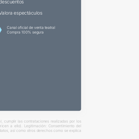
descuentos
Valora espectáculos
Canal oficial de venta teatral
Compra 100% segura
, cumplir las contrataciones realizadas por los
cen a ello). Legitimación: Consentimiento del
s datos, así como otros derechos como se explica