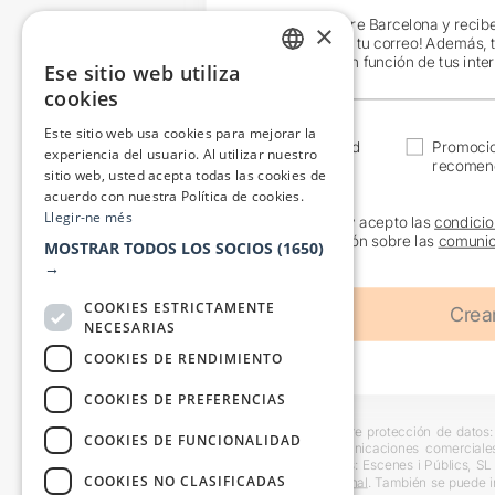
¡Únete a Teatre Barcelona y recib
×
exclusivas en tu correo! Además, 
específicos en función de tus inte
Ese sitio web utiliza
CATALAN
cookies
SPANISH
Este sitio web usa cookies para mejorar la
Actualidad
Promoci
experiencia del usuario. Al utilizar nuestro
recomen
sitio web, usted acepta todas las cookies de
acuerdo con nuestra Política de cookies.
Llegir-ne més
He leído y acepto las
condicio
información sobre las
comunic
MOSTRAR TODOS LOS SOCIOS
(1650)
→
COOKIES ESTRICTAMENTE
NECESARIAS
COOKIES DE RENDIMIENTO
COOKIES DE PREFERENCIAS
Información básica sobre protección de datos: 
COOKIES DE FUNCIONALIDAD
usuarios y remitir comunicaciones comerciale
interesado. Destinatarios: Escenes i Públics, S
COOKIES NO CLASIFICADAS
en la
información adicional
. También se puede i