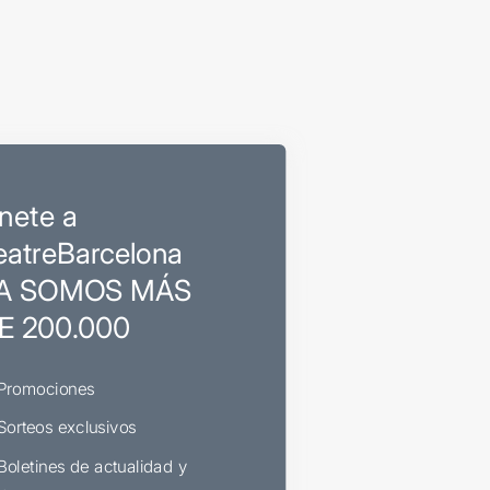
nete a
eatreBarcelona
A SOMOS MÁS
E 200.000
Promociones
Sorteos exclusivos
Boletines de actualidad y