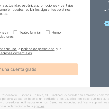
e la actualidad escénica, promociones y ventajas
también puedes recibir los siguientes boletines
reses:
ones y
Teatro familiar
Humor
daciones
nes de uso
, la
política de privacidad
, y la
aciones comerciales
.
Responsable: Escenes i Públics, SL. Finalidad: desarrollar su actividad comercial
s personalizadas en base a un perfilado a los usuarios (en caso que nos autori
L y proveedores legitimados externos. Derechos: Acceder, rectificar y suprimir lo
nstar reclamación ante la
agpd.es
.