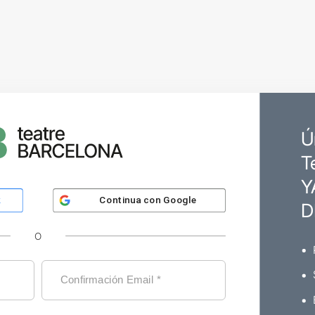
Ú
T
Y
Continua con
Google
k
D
O