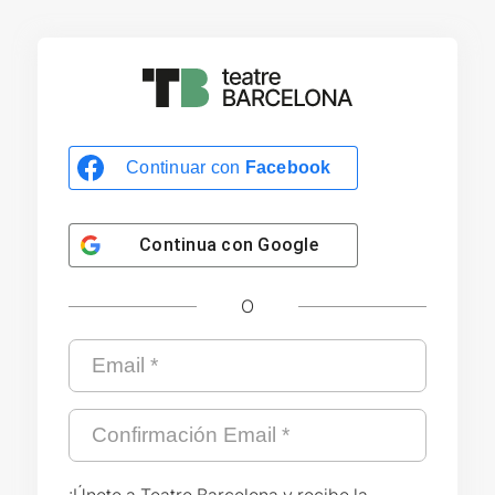
Continuar con
Facebook
Continua con
Google
O