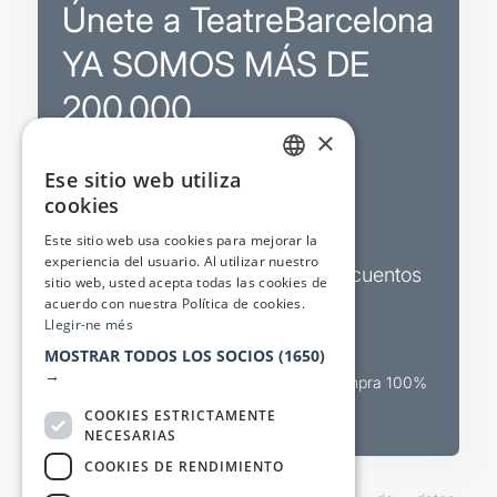
Únete a TeatreBarcelona
YA SOMOS MÁS DE
200.000
×
Ese sitio web utiliza
Promociones
CATALAN
cookies
SPANISH
Sorteos exclusivos
Este sitio web usa cookies para mejorar la
experiencia del usuario. Al utilizar nuestro
Boletines de actualidad y descuentos
sitio web, usted acepta todas las cookies de
acuerdo con nuestra Política de cookies.
Valora espectáculos
Llegir-ne més
MOSTRAR TODOS LOS SOCIOS
(1650)
→
Canal oficial de venta teatral Compra 100%
segura
COOKIES ESTRICTAMENTE
NECESARIAS
COOKIES DE RENDIMIENTO