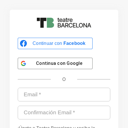
Continuar con
Facebook
Continua con
Google
O