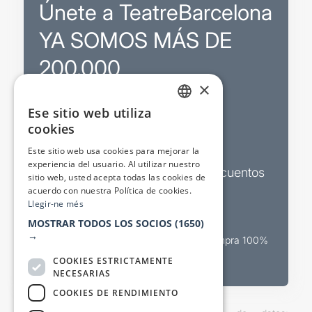
Únete a TeatreBarcelona
YA SOMOS MÁS DE
200.000
×
Ese sitio web utiliza
Promociones
CATALAN
cookies
SPANISH
Sorteos exclusivos
Este sitio web usa cookies para mejorar la
experiencia del usuario. Al utilizar nuestro
Boletines de actualidad y descuentos
sitio web, usted acepta todas las cookies de
acuerdo con nuestra Política de cookies.
Valora espectáculos
Llegir-ne més
MOSTRAR TODOS LOS SOCIOS
(1650)
→
Canal oficial de venta teatral Compra 100%
segura
COOKIES ESTRICTAMENTE
NECESARIAS
COOKIES DE RENDIMIENTO