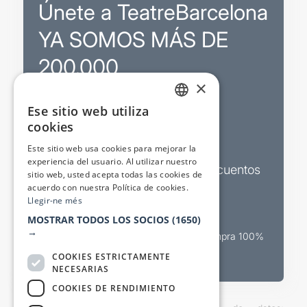
Únete a TeatreBarcelona
YA SOMOS MÁS DE
200.000
×
Ese sitio web utiliza
Promociones
CATALAN
cookies
SPANISH
Sorteos exclusivos
Este sitio web usa cookies para mejorar la
experiencia del usuario. Al utilizar nuestro
Boletines de actualidad y descuentos
sitio web, usted acepta todas las cookies de
acuerdo con nuestra Política de cookies.
Valora espectáculos
Llegir-ne més
MOSTRAR TODOS LOS SOCIOS
(1650)
→
Canal oficial de venta teatral Compra 100%
segura
COOKIES ESTRICTAMENTE
NECESARIAS
COOKIES DE RENDIMIENTO