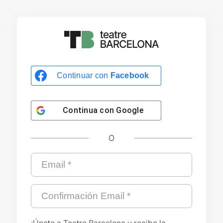
Continuar con
Facebook
Continua con
Google
O