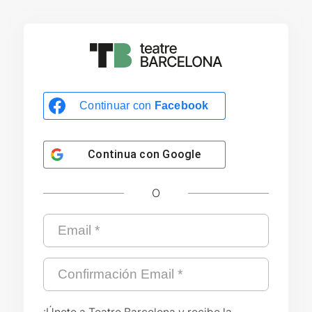
Continuar con
Facebook
Continua con
Google
O