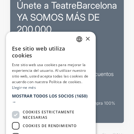
Únete a TeatreBarcelona
YA SOMOS MÁS DE
200.000
×
Ese sitio web utiliza
Promociones
CATALAN
cookies
SPANISH
Sorteos exclusivos
Este sitio web usa cookies para mejorar la
experiencia del usuario. Al utilizar nuestro
Boletines de actualidad y descuentos
sitio web, usted acepta todas las cookies de
acuerdo con nuestra Política de cookies.
Valora espectáculos
Llegir-ne més
MOSTRAR TODOS LOS SOCIOS
(1650)
→
Canal oficial de venta teatral Compra 100%
segura
COOKIES ESTRICTAMENTE
NECESARIAS
COOKIES DE RENDIMIENTO