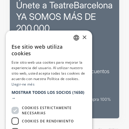
Únete a TeatreBarcelona
YA SOMOS MÁS DE
200.000
×
Ese sitio web utiliza
Promociones
CATALAN
cookies
SPANISH
Sorteos exclusivos
Este sitio web usa cookies para mejorar la
experiencia del usuario. Al utilizar nuestro
Boletines de actualidad y descuentos
sitio web, usted acepta todas las cookies de
acuerdo con nuestra Política de cookies.
Valora espectáculos
Llegir-ne més
MOSTRAR TODOS LOS SOCIOS
(1650)
→
Canal oficial de venta teatral Compra 100%
segura
COOKIES ESTRICTAMENTE
NECESARIAS
COOKIES DE RENDIMIENTO