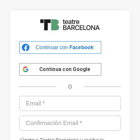
Continuar con
Facebook
Continua con
Google
O