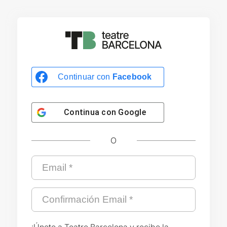
Continuar con
Facebook
Continua con
Google
O