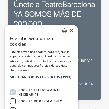
Únete a TeatreBarcelona
YA SOMOS MÁS DE
200.000
×
Ese sitio web utiliza
Promociones
CATALAN
cookies
SPANISH
Sorteos exclusivos
Este sitio web usa cookies para mejorar la
experiencia del usuario. Al utilizar nuestro
Boletines de actualidad y descuentos
sitio web, usted acepta todas las cookies de
acuerdo con nuestra Política de cookies.
Valora espectáculos
Llegir-ne més
MOSTRAR TODOS LOS SOCIOS
(1913)
→
Canal oficial de venta teatral Compra 100%
segura
COOKIES ESTRICTAMENTE
NECESARIAS
COOKIES DE RENDIMIENTO