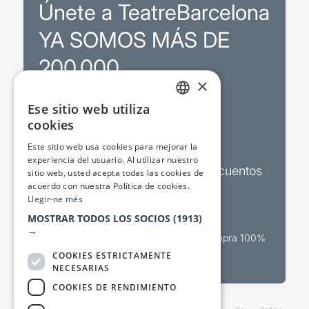
Únete a TeatreBarcelona
YA SOMOS MÁS DE
200.000
×
Ese sitio web utiliza
Promociones
CATALAN
cookies
SPANISH
Sorteos exclusivos
Este sitio web usa cookies para mejorar la
experiencia del usuario. Al utilizar nuestro
Boletines de actualidad y descuentos
sitio web, usted acepta todas las cookies de
acuerdo con nuestra Política de cookies.
Valora espectáculos
Llegir-ne més
MOSTRAR TODOS LOS SOCIOS
(1913)
→
Canal oficial de venta teatral Compra 100%
segura
COOKIES ESTRICTAMENTE
NECESARIAS
COOKIES DE RENDIMIENTO