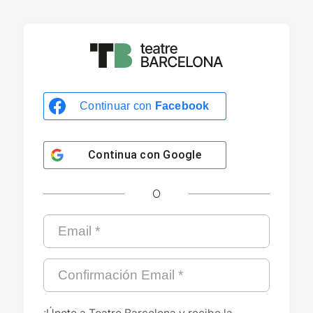
Continuar con
Facebook
Continua con
Google
O