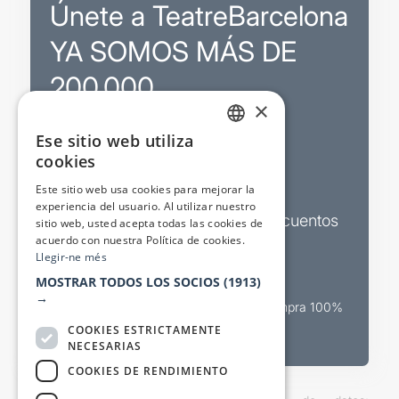
Únete a TeatreBarcelona
YA SOMOS MÁS DE
200.000
×
Ese sitio web utiliza
Promociones
CATALAN
cookies
SPANISH
Sorteos exclusivos
Este sitio web usa cookies para mejorar la
experiencia del usuario. Al utilizar nuestro
Boletines de actualidad y descuentos
sitio web, usted acepta todas las cookies de
acuerdo con nuestra Política de cookies.
Valora espectáculos
Llegir-ne més
MOSTRAR TODOS LOS SOCIOS
(1913)
→
Canal oficial de venta teatral Compra 100%
segura
COOKIES ESTRICTAMENTE
NECESARIAS
COOKIES DE RENDIMIENTO