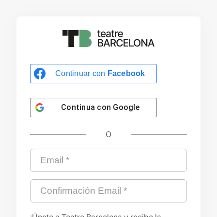
Continuar con
Facebook
Continua con
Google
O