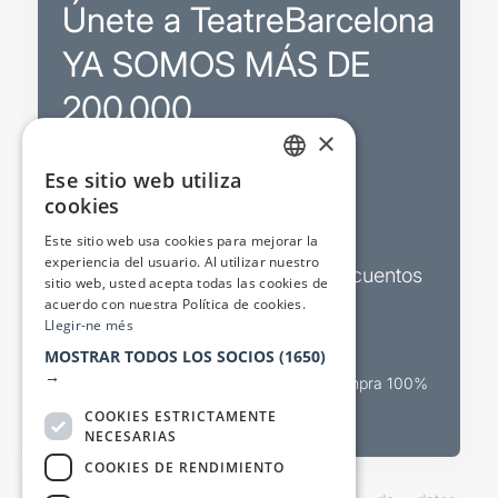
Únete a TeatreBarcelona
YA SOMOS MÁS DE
200.000
×
Ese sitio web utiliza
Promociones
CATALAN
cookies
SPANISH
Sorteos exclusivos
Este sitio web usa cookies para mejorar la
experiencia del usuario. Al utilizar nuestro
Boletines de actualidad y descuentos
sitio web, usted acepta todas las cookies de
acuerdo con nuestra Política de cookies.
Valora espectáculos
Llegir-ne més
MOSTRAR TODOS LOS SOCIOS
(1650)
→
Canal oficial de venta teatral Compra 100%
segura
COOKIES ESTRICTAMENTE
NECESARIAS
COOKIES DE RENDIMIENTO