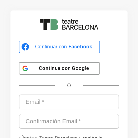
Continuar con
Facebook
Continua con
Google
O