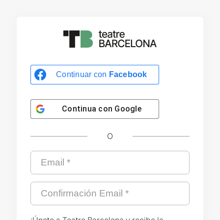
Continuar con
Facebook
Continua con
Google
O