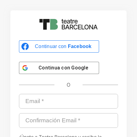
Continuar con
Facebook
Continua con
Google
O