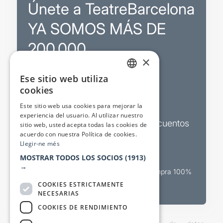
Únete a TeatreBarcelona
YA SOMOS MÁS DE
200.000
×
Ese sitio web utiliza
Promociones
CATALAN
cookies
SPANISH
Sorteos exclusivos
Este sitio web usa cookies para mejorar la
experiencia del usuario. Al utilizar nuestro
Boletines de actualidad y descuentos
sitio web, usted acepta todas las cookies de
acuerdo con nuestra Política de cookies.
Valora espectáculos
Llegir-ne més
MOSTRAR TODOS LOS SOCIOS
(1913)
→
Canal oficial de venta teatral Compra 100%
segura
COOKIES ESTRICTAMENTE
NECESARIAS
COOKIES DE RENDIMIENTO