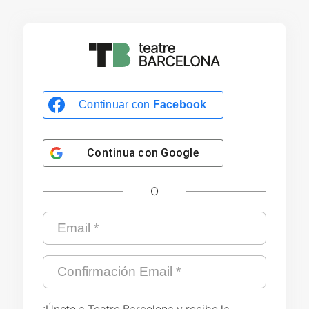
Continuar con
Facebook
Continua con
Google
O