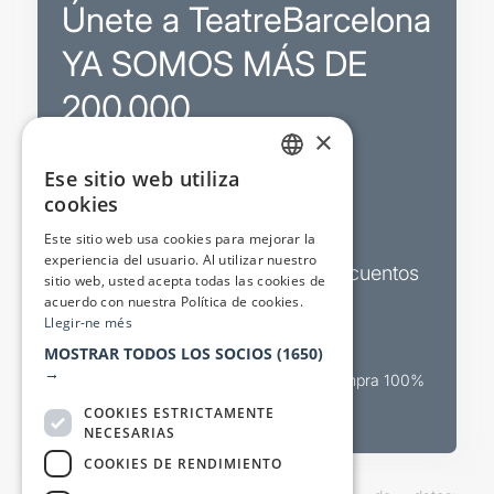
Únete a TeatreBarcelona
YA SOMOS MÁS DE
200.000
×
Ese sitio web utiliza
Promociones
CATALAN
cookies
SPANISH
Sorteos exclusivos
Este sitio web usa cookies para mejorar la
experiencia del usuario. Al utilizar nuestro
Boletines de actualidad y descuentos
sitio web, usted acepta todas las cookies de
acuerdo con nuestra Política de cookies.
Valora espectáculos
Llegir-ne més
MOSTRAR TODOS LOS SOCIOS
(1650)
→
Canal oficial de venta teatral Compra 100%
segura
COOKIES ESTRICTAMENTE
NECESARIAS
COOKIES DE RENDIMIENTO