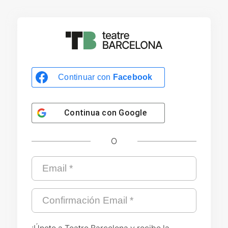
Continuar con
Facebook
Continua con
Google
O