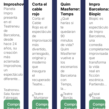
Improshow
Corta el
Quim
Impro
Planeta
cable
Masferrer:
Barcelona:
Impro
rojo
Temps
Biopic
presenta
Corta el
¿Qué
Biopic es
en el
Cable
harías si
un
Teatreneu
Rojo es el
te
espectáculo
de
espectáculo
quedaran
de Impro
Barcelona,
de
90
Barcelona,
​​desde
improvisación
minutos
​​una
hace 24
más
de vida?
comedia
años, su
divertido,
Quim
completame
creación
arriesgado,
Masferrer
improvisada
más
original y
vuelve a
que
aclamada:
moderno
los
transforma
Improshow,
que
escenarios
la vida
un
inaugura
de
real en
espectáculo
el
Barcelona
ficción
diferente...
recuperado
con
escénica.
Teatre...
Temps,
Partiendo...
la...
Teatreneu.
Sala Xavier
Teatre
Teatre
Espai
Fabregas
Muntaner
Borràs
Texas
Comprar
Comprar
Comprar
Comprar
Entradas
Entradas
Entradas
Entradas