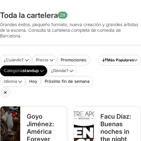
Toda la cartelera
29
Grandes éxitos, pequeño formato, nueva creación y grandes artistas
de la escena. Consulta la cartelera completa de comedia de
Barcelona.
¿Cuándo?
Precio
Promociones
Más Populares
Categoría
standup
¿Dónde?
Idioma
Hoy
Próximo fin de semana
×
Goyo
Facu Díaz:
Jiménez:
Buenas
América
noches in
Forever
the night