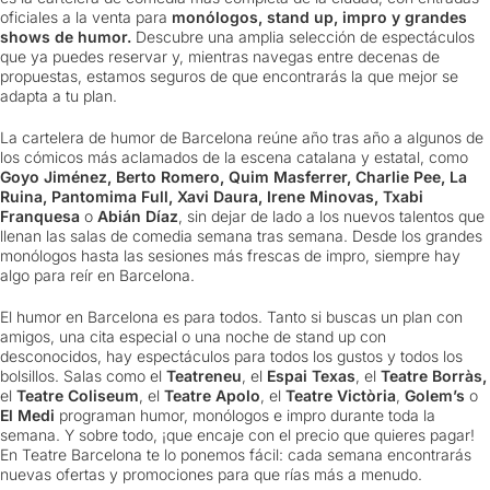
oficiales a la venta para
monólogos, stand up, impro y grandes
shows de humor.
Descubre una amplia selección de espectáculos
que ya puedes reservar y, mientras navegas entre decenas de
propuestas, estamos seguros de que encontrarás la que mejor se
adapta a tu plan.
La cartelera de humor de Barcelona reúne año tras año a algunos de
los cómicos más aclamados de la escena catalana y estatal, como
Goyo Jiménez, Berto Romero, Quim Masferrer, Charlie Pee, La
Ruina, Pantomima Full, Xavi Daura, Irene Minovas, Txabi
Franquesa
o
Abián Díaz
, sin dejar de lado a los nuevos talentos que
llenan las salas de comedia semana tras semana. Desde los grandes
monólogos hasta las sesiones más frescas de impro, siempre hay
algo para reír en Barcelona.
El humor en Barcelona es para todos. Tanto si buscas un plan con
amigos, una cita especial o una noche de stand up con
desconocidos, hay espectáculos para todos los gustos y todos los
bolsillos. Salas como el
Teatreneu
, el
Espai Texas
, el
Teatre Borràs,
el
Teatre Coliseum
, el
Teatre Apolo
, el
Teatre Victòria
,
Golem’s
o
El Medi
programan humor, monólogos e impro durante toda la
semana. Y sobre todo, ¡que encaje con el precio que quieres pagar!
En Teatre Barcelona te lo ponemos fácil: cada semana encontrarás
nuevas ofertas y promociones para que rías más a menudo.