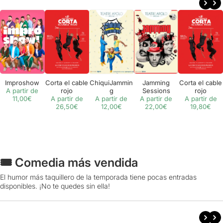
Improshow
Corta el cable
ChiquiJammin
Jamming
Corta el cable
A partir de
rojo
g
Sessions
rojo
11,00€
A partir de
A partir de
A partir de
A partir de
26,50€
12,00€
22,00€
19,80€
🎟️ Comedia más vendida
El humor más taquillero de la temporada tiene pocas entradas
disponibles. ¡No te quedes sin ella!