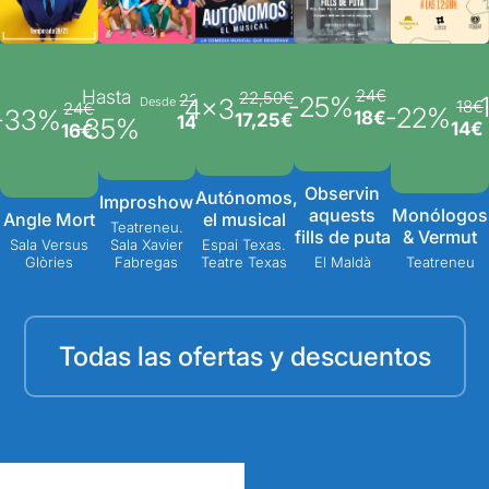
24€
Hasta
22,50€
22€
-25%
-
4x3
Desde
18€
24€
-22%
-33%
18€
17,25€
14€
-35%
14€
16€
Observin
Autónomos,
Improshow
aquests
Monólogos
Angle Mort
el musical
Teatreneu.
fills de puta
& Vermut
Sala Versus
Sala Xavier
Espai Texas.
Glòries
Fabregas
Teatre Texas
El Maldà
Teatreneu
Todas las ofertas y descuentos