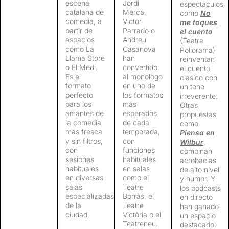
escena
Jordi
espectáculos
catalana de
Merca,
como
No
comedia, a
Victor
me toques
partir de
Parrado o
el cuento
espacios
Andreu
(Teatre
como La
Casanova
Poliorama)
Llama Store
han
reinventan
o El Medi.
convertido
el cuento
Es el
al monólogo
clásico con
formato
en uno de
un tono
perfecto
los formatos
irreverente.
para los
más
Otras
amantes de
esperados
propuestas
la comedia
de cada
como
más fresca
temporada,
Piensa en
y sin filtros,
con
Wilbur
,
con
funciones
combinan
sesiones
habituales
acrobacias
habituales
en salas
de alto nivel
en diversas
como el
y humor. Y
salas
Teatre
los podcasts
especializadas
Borràs, el
en directo
de la
Teatre
han ganado
ciudad.
Victòria o el
un espacio
Teatreneu.
destacado: