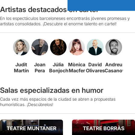
Artistas destacados en cartel
En los espectáculos barceloneses encontrarás jóvenes promesas y
artistas consolidados. ¡Descubre el enorme talento en cartel!
Judit
Joan
Júlia
Mònica
David
Andreu
Ber
Martín
Pera
Bonjoch
Macfer
Olivares
Casanova
Rom
Salas especializadas en humor
Cada vez más espacios de la ciudad se abren a propuestas
humorísticas. ¡Descúbrelos!
TEATRE MUNTANER
TEATRE BORRÀS