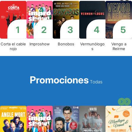
Corta el cable
Improshow
Bonobos
Vermunólogo
Vengo a
rojo
s
Reírme
Promociones
Todas