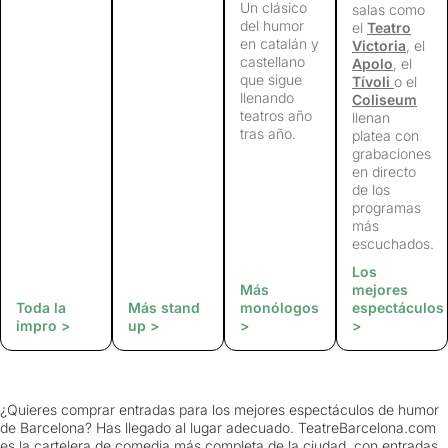
Un clásico
salas como
del humor
el
Teatro
en catalán y
Victoria
, el
castellano
Apolo
, el
que sigue
Tívoli
o el
llenando
Coliseum
teatros año
llenan
tras año.
platea con
grabaciones
en directo
de los
programas
más
escuchados.
Los
Más
mejores
Toda la
Más stand
monólogos
espectáculos
impro >
up >
>
>
¿Quieres comprar entradas para los mejores espectáculos de humor
de Barcelona? Has llegado al lugar adecuado. TeatreBarcelona.com
es la cartelera de comedia más completa de la ciudad, con entradas