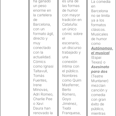
ha ganado
es una de
La comedia
un peso
las formas
en
enorme en
de humor
Barcelona
la cartelera
con mayor
no se limita
de
tradición en
ya a los
Barcelona, ​​
Cataluña:
formatos
con un
un único
clásicos.
formato ágil,
cómic sobre
Musicales
directo y
el
de humor
muy
escenario,
como
conectado
un discurso
Autónomos,
con la
trabajado y
el musical
actualidad.
una
(Espai
Cómics
conexión
Texas) o
como Ignasi
íntima con
Asesinato
Taltavull,
el público.
para dos
Tomás
Nombres
(Teatre
Fuentes,
como Quim
Muntaner)
Irene
Masferrer,
mezclan
Minovas,
Berto
canción y
Adri Romeo,
Romero,
comedia
Charlie Pee
Goyo
con gran
o Xavi
Jiménez,
éxito de
Daura han
Txabi
público,
renovado la
Franquesa,
mientras