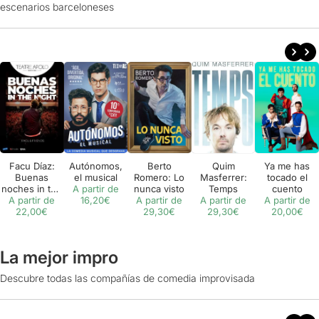
escenarios barceloneses
Facu Díaz:
Autónomos,
Berto
Quim
Ya me has
Buenas
el musical
Romero: Lo
Masferrer:
tocado el
noches in the
A partir de
nunca visto
Temps
cuento
A partir de
night
16,20€
A partir de
A partir de
A partir de
22,00€
29,30€
29,30€
20,00€
La mejor impro
Descubre todas las compañías de comedia improvisada